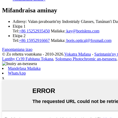
Mifandraisa aminay
Adiresy: Valan-javaboarin'ny Indostrialy Glasses, Tanànan'i Dan
Ekipa 1
Tel:
+86 15252935450
Mailaka:
kay@borislens.com
Ekipa 2
Tel:
+86 15952916667
Mailaka:
boris.optical@foxmail.com
Fanontaniana izao
© Zo rehetra voatokana - 2010-2026.
Vokatra Mafana
-
Sarintanin'ny 
Lantihy Cr39 Fahitana Tokana
,
Solomaso Photochromic an-tserasera
,
Mandefasa Mailaka
WhatsApp
x