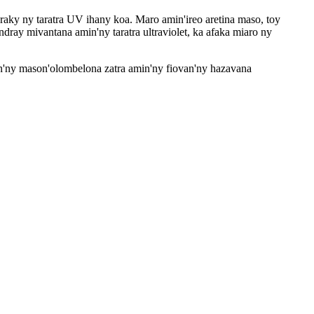
raky ny taratra UV ihany koa. Maro amin'ireo aretina maso, toy
dray mivantana amin'ny taratra ultraviolet, ka afaka miaro ny
an'ny mason'olombelona zatra amin'ny fiovan'ny hazavana