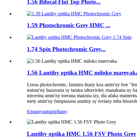
1.56 Bifocal Flat Top Photo...
1.59 Photochromic Grey HMC ...
1.74 Spin Photochromic Grey...
1.56 Lantihy optika HMC miloko marevak
Lensa photochromic, fantatra ihany koa amin'ny hoe "len
tratran'ny hazavana sy taratra ultraviolet, manakana ny
miverina amin'ny toerana maizina izy, dia afaka mameri
mety amin'ny fampiasana anatiny sy ivelany mba hisoroha
Enquiry
antsipirihany
Lantihy optika HMC 1.56 FSV Photo Grey