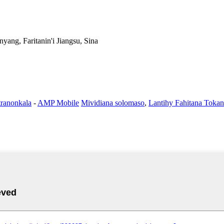
yang, Faritanin'i Jiangsu, Sina
tranonkala
-
AMP Mobile
Mividiana solomaso
,
Lantihy Fahitana Toka