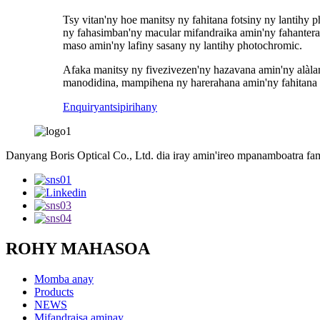
Tsy vitan'ny hoe manitsy ny fahitana fotsiny ny lantihy
ny fahasimban'ny macular mifandraika amin'ny fahanterana
maso amin'ny lafiny sasany ny lantihy photochromic.
Afaka manitsy ny fivezivezen'ny hazavana amin'ny alàla
manodidina, mampihena ny harerahana amin'ny fahitana 
Enquiry
antsipirihany
Danyang Boris Optical Co., Ltd. dia iray amin'ireo mpanamboatra fam
ROHY MAHASOA
Momba anay
Products
NEWS
Mifandraisa aminay