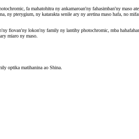
 photochromic, fa mahatohitra ny ankamaroan'ny fahasimban'ny maso ate
, ny pterygium, ny katarakta senile ary ny aretina maso hafa, no mifan
n'ny fiovan'ny lokon'ny family ny lantihy photochromic, mba hahafah
ary miaro ny maso.
ily optika matihanina ao Shina.