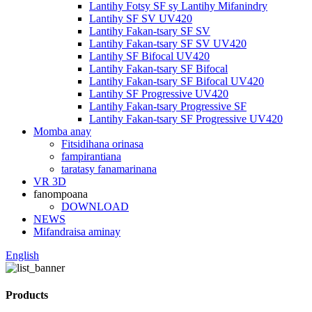
Lantihy Fotsy SF sy Lantihy Mifanindry
Lantihy SF SV UV420
Lantihy Fakan-tsary SF SV
Lantihy Fakan-tsary SF SV UV420
Lantihy SF Bifocal UV420
Lantihy Fakan-tsary SF Bifocal
Lantihy Fakan-tsary SF Bifocal UV420
Lantihy SF Progressive UV420
Lantihy Fakan-tsary Progressive SF
Lantihy Fakan-tsary SF Progressive UV420
Momba anay
Fitsidihana orinasa
fampirantiana
taratasy fanamarinana
VR 3D
fanompoana
DOWNLOAD
NEWS
Mifandraisa aminay
English
Products