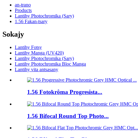
an-trano
Products
Lantihy Photochromika (Sary)
1.56 Fakan-tsary
Sokajy
Lantihy Fotsy
Lantihy Manga (UV420)
Lantihy Photochromika (Sary)
Lantihy Photochromika Bloc Manga
Lantihy vita antsasany
1.56 Fotokrôma Progresista...
1.56 Bifocal Round Top Photo...