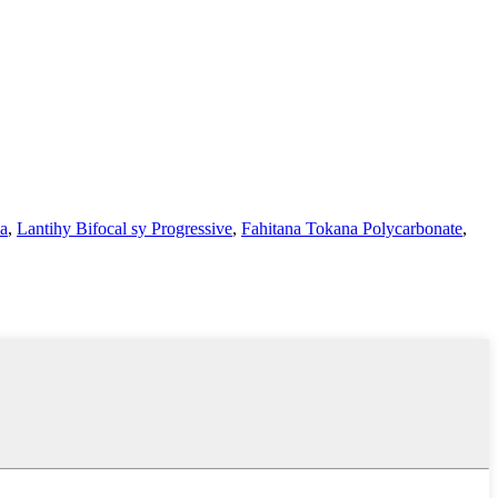
na
,
Lantihy Bifocal sy Progressive
,
Fahitana Tokana Polycarbonate
,