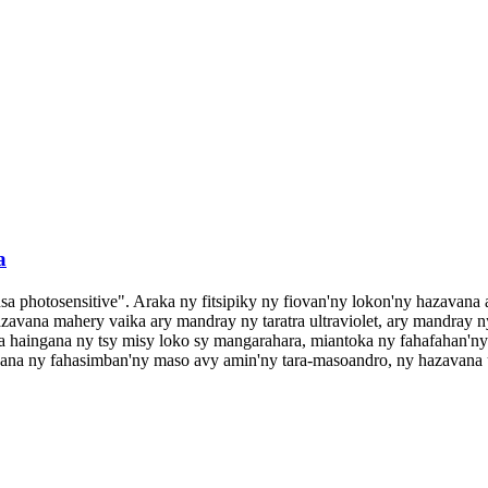
a
sa photosensitive". Araka ny fitsipiky ny fiovan'ny lokon'ny hazavana 
 hazavana mahery vaika ary mandray ny taratra ultraviolet, ary mandray
na haingana ny tsy misy loko sy mangarahara, miantoka ny fahafahan'ny
na ny fahasimban'ny maso avy amin'ny tara-masoandro, ny hazavana ult