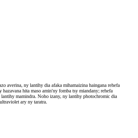
azo averina, ny lantihy dia afaka mihamaizina haingana rehefa
 ny hazavana hita maso amin'ny fomba tsy miandany; rehefa
 lantihy mamindra. Noho izany, ny lantihy photochromic dia
raviolet ary ny taratra.